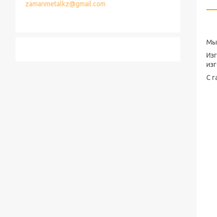
zamanmetalkz@gmail.com
Мы
Изг
из
С г