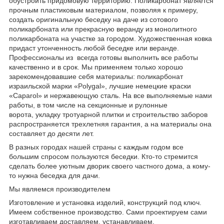
обустроить придомовую территорию. Поликарбонат является
прочным пластиковым материалом, позволяя к примеру,
создать оригинальную беседку на даче из сотового
поликарбоната или прекрасную веранду из монолитного
поликарбоната на участке за городом. Художественная ковка
придаст утонченность любой беседке или веранде.
Профессионалы из всегда готовы выполнить все работы
качественно и в срок. Мы применяем только хорошо
зарекомендовавшие себя материалы: поликарбонат
израильской марки «Polygal», лучшие немецкие краски
«Caparol» и нержавеющую сталь. На все выполняемые нами
работы, в том числе на секционные и рулонные
ворота, укладку тротуарной плитки и строительство заборов
распространяется трехлетняя гарантия, а на материалы она
составляет до десяти лет.
В разных городах нашей страны с каждым годом все
большим спросом пользуются беседки. Кто-то стремится
сделать более уютным дворик своего частного дома, а кому-
то нужна беседка для дачи.
Мы являемся производителем
Изготовление и установка изделий, конструкций под ключ.
Имеем собственное производство. Сами проектируем сами
изготавливаем доставляем, устанавливаем.